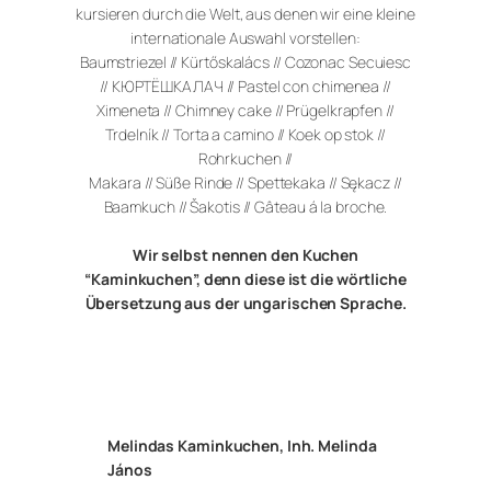
kursieren durch die Welt, aus denen wir eine kleine
internationale Auswahl vorstellen:
Baumstriezel // Kürtőskalács // Cozonac Secuiesc
// КЮРТËШКАЛАЧ // Pastel con chimenea //
Ximeneta // Chimney cake // Prügelkrapfen //
Trdelník // Torta a camino // Koek op stok //
Rohrkuchen //
Makara // Süße Rinde // Spettekaka // Sękacz //
Baamkuch // Šakotis // Gâteau á la broche.
Wir selbst nennen den Kuchen
“Kaminkuchen”, denn diese ist die wörtliche
Übersetzung aus der ungarischen Sprache.
Melindas Kaminkuchen, Inh. Melinda
János