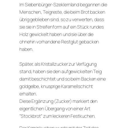
Im Siebenbürger-Szeklernland begannen die
Menschen, Teigreste, die beim Brot backen
übrig geblieben sind, so zu verwerten, dass
sie sie in Streifenform auf ein Stück rundes
Holz gewickelt haben und sie über die
ohnehin vorhandene Restglut gebacken
haben.
Später, als Kristallzucker zur Verfügung
stand, haben sie den aufgewickelten Teig
damit beschichtet und so beim Backen eine
goldgelbe, knusprige Karamellschicht
erhalten.
Diese Ergänzung (Zucker) markiert den
eigentlichen Übergang von einer Art
“Stockbrot” zum leckeren Festkuchen.
Der Kaminkuchen wurde mit der Zeit das