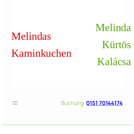
Zum
Inhalt
springen
Melinda
Melindas
Kürtös
Kaminkuchen
Kalácsa
Buchung:
0151 70144174