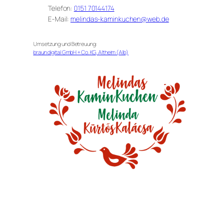
Telefon:
0151 70144174
E-Mail:
melindas-kaminkuchen@web.de
Umsetzung und Betreuung:
braun digital GmbH + Co. KG, Altheim (Alb)